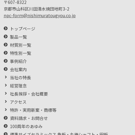
〒607-8322
京都市山科区川田清水焼団地町3-2
npc-form@nishimuratougyou.co.jp
トップページ
製品一覧
材質別一覧
特性別一覧
事例紹介
会社案内
当社の特長
経営理念
社長挨拶・会社概要
アクセス
特許・実用新案・商標等
資料請求・お問合せ
100周年のあゆみ
標準サイズセラミックス 角板・丸棒シャフト・円板