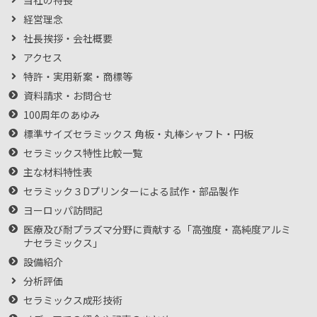
当社の特長
経営理念
社長挨拶・会社概要
アクセス
特許・実用新案・商標等
資料請求・お問合せ
100周年のあゆみ
標準サイズセラミックス 角板・丸棒シャフト・円板
セラミックス特性比較一覧
主な材料特性表
セラミック３Dプリンターによる試作・部品製作
ヨーロッパ訪問記
医療及び耐プラズマ分野に貢献する「高強度・高純度アルミ
ナセラミックス」
設備紹介
分析評価
セラミックス成形技術