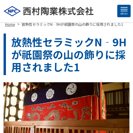
MENU
Site
>
Home
放熱性セラミックN‐9Hが祇園祭の山の飾りに採用されました1
Footer
放熱性セラミックN‐9H
が祇園祭の山の飾りに採
用されました1