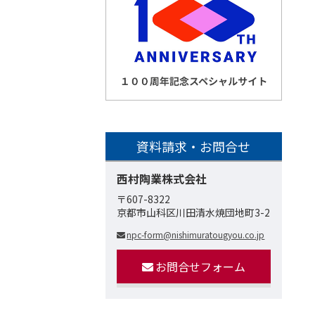
資料請求・お問合せ
西村陶業株式会社
〒607-8322
京都市山科区川田清水焼団地町3-2
npc-form@nishimuratougyou.co.jp
お問合せフォーム