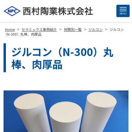
MENU
Site
Footer
>
>
>
>
Home
セラミックス事例紹介
材質別一覧
ジルコン
ジルコン
（N-300）丸棒、肉厚品
ジルコン（N-300）丸
棒、肉厚品