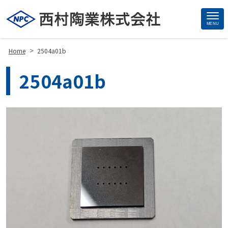
MENU
Site
Footer
>
Home
2504a01b
2504a01b