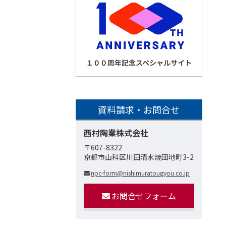
資料請求・お問合せ
西村陶業株式会社
〒607-8322
京都市山科区川田清水焼団地町3-2
npc-form@nishimuratougyou.co.jp
お問合せフォーム