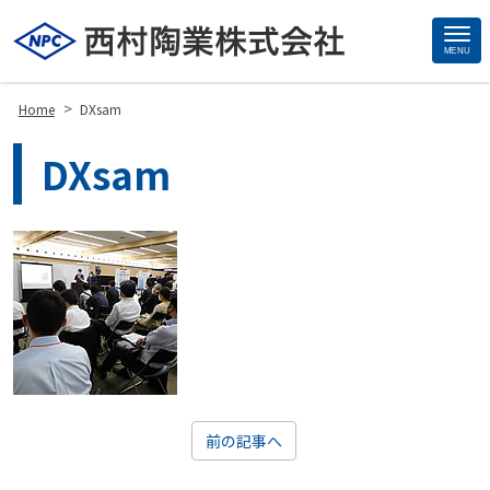
MENU
Site
Footer
>
Home
DXsam
DXsam
前の記事へ