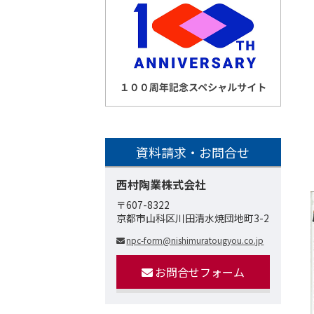
資料請求・お問合せ
西村陶業株式会社
〒607-8322
京都市山科区川田清水焼団地町3-2
npc-form@nishimuratougyou.co.jp
お問合せフォーム