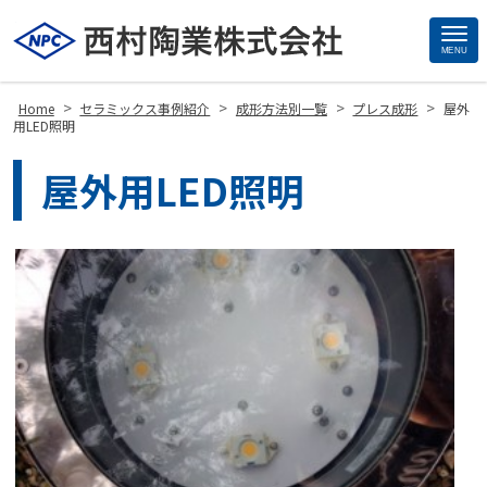
MENU
Site
Footer
>
>
>
>
Home
セラミックス事例紹介
成形方法別一覧
プレス成形
屋外
用LED照明
屋外用LED照明