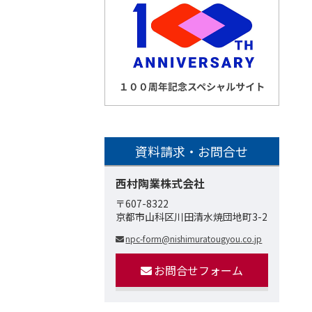
資料請求・お問合せ
西村陶業株式会社
〒607-8322
京都市山科区川田清水焼団地町3-2
npc-form@nishimuratougyou.co.jp
お問合せフォーム