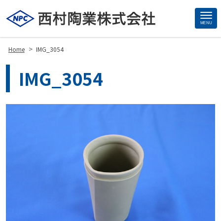
MENU
Site
Footer
>
Home
IMG_3054
IMG_3054