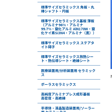
標準サイズセラミックス 角板・丸
棒シャフト・円板
標準サイズセラミックス基板 薄板
（アルミナ96%・アルミナ
99.7%・窒化アルミ AlN170W・窒
化ケイ素Si3N4・アルミナ（黒））
標準サイズセラミックス ステアタ
イト碍子
標準サイズセラミックス放熱シー
ト・熱伝導シート・絶縁シート
医療装置用/分析装置用 セラミック
ス
ポーラスセラミックス
高純度アルミナプレス成形基板
高密度・高絶縁
半導体・液晶製造装置用/ソーラー
用 セラミックス