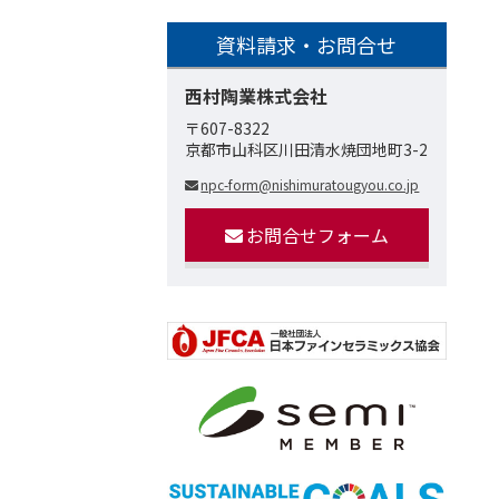
資料請求・お問合せ
西村陶業株式会社
〒607-8322
京都市山科区川田清水焼団地町3-2
npc-form@nishimuratougyou.co.jp
お問合せフォーム