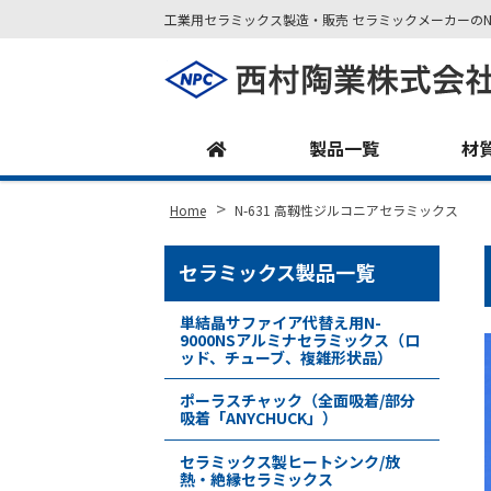
工業用セラミックス製造・販売 セラミックメーカーのN
Site
Footer
製品一覧
材
>
Home
N-631 高靱性ジルコニアセラミックス
セラミックス製品一覧
単結晶サファイア代替え用N-
9000NSアルミナセラミックス（ロ
ッド、チューブ、複雑形状品）
ポーラスチャック（全面吸着/部分
吸着「ANYCHUCK」）
セラミックス製ヒートシンク/放
熱・絶縁セラミックス