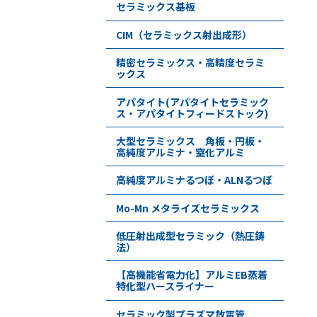
セラミックス基板
CIM（セラミックス射出成形）
精密セラミックス・高精度セラミ
ックス
アパタイト(アパタイトセラミック
ス・アパタイトフィードストック)
大型セラミックス 角板・円板・
高純度アルミナ・窒化アルミ
高純度アルミナるつぼ・ALNるつぼ
Mo-Mn メタライズセラミックス
低圧射出成型セラミック（熱圧鋳
法）
【高機能省電力化】アルミEB蒸着
特化型ハースライナー
セラミック製プラズマ放電管