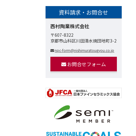
資料請求・お問合せ
西村陶業株式会社
〒607-8322
京都市山科区川田清水焼団地町3-2
npc-form@nishimuratougyou.co.jp
お問合せフォーム