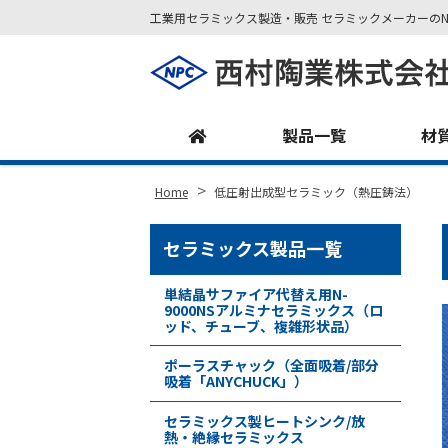
工業用セラミックス製造・販売 セラミックメーカーのN
Site
Footer
製品一覧
材
>
Home
低圧射出成型セラミック（熱圧鋳法）
セラミックス製品一覧
単結晶サファイア代替え用N-
9000NSアルミナセラミックス（ロ
ッド、チューブ、複雑形状品）
ポーラスチャック（全面吸着/部分
吸着「ANYCHUCK」）
セラミックス製ヒートシンク/放
熱・絶縁セラミックス