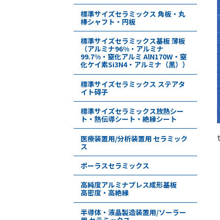
標準サイズセラミックス 角板・丸
棒シャフト・円板
標準サイズセラミックス基板 薄板
（アルミナ96%・アルミナ
99.7%・窒化アルミ AlN170W・窒
化ケイ素Si3N4・アルミナ（黒））
標準サイズセラミックス ステアタ
イト碍子
標準サイズセラミックス放熱シー
ト・熱伝導シート・絶縁シート
医療装置用/分析装置用 セラミック
ス
ポーラスセラミックス
高純度アルミナプレス成形基板
高密度・高絶縁
半導体・液晶製造装置用/ソーラー
用 セラミックス