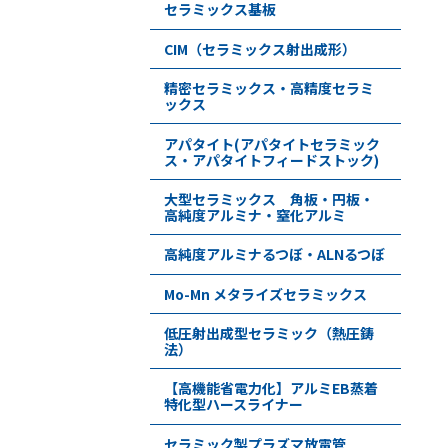
セラミックス基板
CIM（セラミックス射出成形）
精密セラミックス・高精度セラミ
ックス
アパタイト(アパタイトセラミック
ス・アパタイトフィードストック)
大型セラミックス 角板・円板・
高純度アルミナ・窒化アルミ
高純度アルミナるつぼ・ALNるつぼ
Mo-Mn メタライズセラミックス
低圧射出成型セラミック（熱圧鋳
法）
【高機能省電力化】アルミEB蒸着
特化型ハースライナー
セラミック製プラズマ放電管