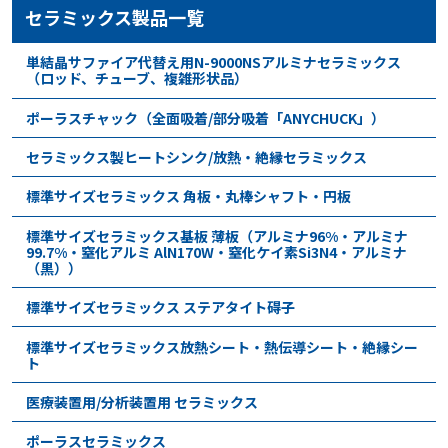
セラミックス製品一覧
単結晶サファイア代替え用N-9000NSアルミナセラミックス
（ロッド、チューブ、複雑形状品）
ポーラスチャック（全面吸着/部分吸着「ANYCHUCK」）
セラミックス製ヒートシンク/放熱・絶縁セラミックス
標準サイズセラミックス 角板・丸棒シャフト・円板
標準サイズセラミックス基板 薄板（アルミナ96%・アルミナ
99.7%・窒化アルミ AlN170W・窒化ケイ素Si3N4・アルミナ
（黒））
標準サイズセラミックス ステアタイト碍子
標準サイズセラミックス放熱シート・熱伝導シート・絶縁シー
ト
医療装置用/分析装置用 セラミックス
ポーラスセラミックス