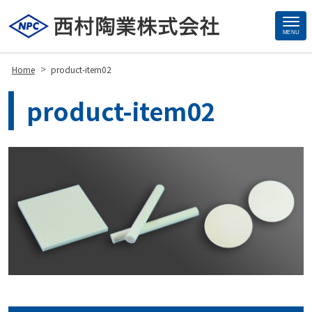
MENU
Site
Footer
>
Home
product-item02
product-item02