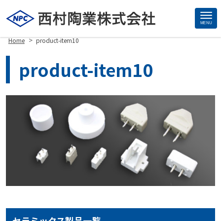
MENU
Site
>
Home
product-item10
Footer
product-item10
セラミックス製品一覧