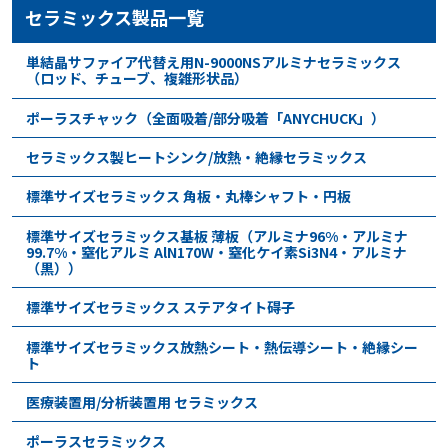
セラミックス製品一覧
単結晶サファイア代替え用N-9000NSアルミナセラミックス
（ロッド、チューブ、複雑形状品）
ポーラスチャック（全面吸着/部分吸着「ANYCHUCK」）
セラミックス製ヒートシンク/放熱・絶縁セラミックス
標準サイズセラミックス 角板・丸棒シャフト・円板
標準サイズセラミックス基板 薄板（アルミナ96%・アルミナ
99.7%・窒化アルミ AlN170W・窒化ケイ素Si3N4・アルミナ
（黒））
標準サイズセラミックス ステアタイト碍子
標準サイズセラミックス放熱シート・熱伝導シート・絶縁シー
ト
医療装置用/分析装置用 セラミックス
ポーラスセラミックス