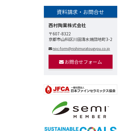
資料請求・お問合せ
西村陶業株式会社
〒607-8322
京都市山科区川田清水焼団地町3-2
npc-form@nishimuratougyou.co.jp
お問合せフォーム