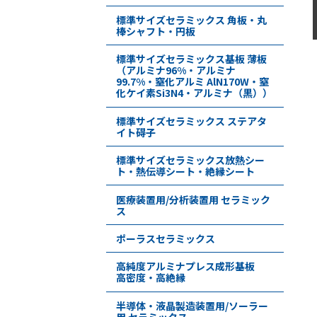
標準サイズセラミックス 角板・丸
棒シャフト・円板
標準サイズセラミックス基板 薄板
（アルミナ96%・アルミナ
99.7%・窒化アルミ AlN170W・窒
化ケイ素Si3N4・アルミナ（黒））
標準サイズセラミックス ステアタ
イト碍子
標準サイズセラミックス放熱シー
ト・熱伝導シート・絶縁シート
医療装置用/分析装置用 セラミック
ス
ポーラスセラミックス
高純度アルミナプレス成形基板
高密度・高絶縁
半導体・液晶製造装置用/ソーラー
用 セラミックス