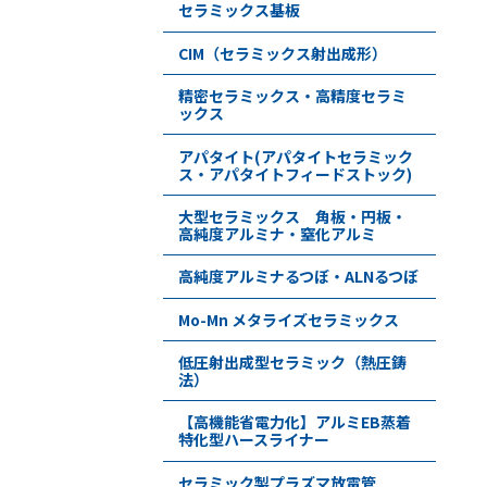
セラミックス基板
CIM（セラミックス射出成形）
精密セラミックス・高精度セラミ
ックス
アパタイト(アパタイトセラミック
ス・アパタイトフィードストック)
大型セラミックス 角板・円板・
高純度アルミナ・窒化アルミ
高純度アルミナるつぼ・ALNるつぼ
Mo-Mn メタライズセラミックス
低圧射出成型セラミック（熱圧鋳
法）
【高機能省電力化】アルミEB蒸着
特化型ハースライナー
セラミック製プラズマ放電管