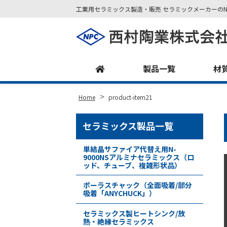
工業用セラミックス製造・販売 セラミックメーカーのN
Site
Footer
製品一覧
材
>
Home
product-item21
セラミックス製品一覧
単結晶サファイア代替え用N-
9000NSアルミナセラミックス（ロ
ッド、チューブ、複雑形状品）
ポーラスチャック（全面吸着/部分
吸着「ANYCHUCK」）
セラミックス製ヒートシンク/放
熱・絶縁セラミックス