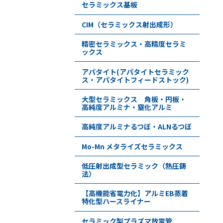
セラミックス基板
CIM（セラミックス射出成形）
精密セラミックス・高精度セラミ
ックス
アパタイト(アパタイトセラミック
ス・アパタイトフィードストック)
大型セラミックス 角板・円板・
高純度アルミナ・窒化アルミ
高純度アルミナるつぼ・ALNるつぼ
Mo-Mn メタライズセラミックス
低圧射出成型セラミック（熱圧鋳
法）
【高機能省電力化】アルミEB蒸着
特化型ハースライナー
セラミック製プラズマ放電管