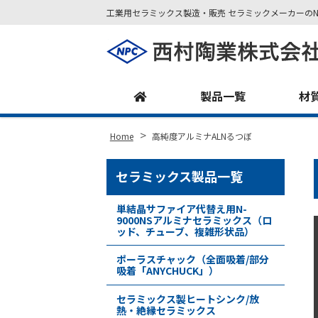
工業用セラミックス製造・販売 セラミックメーカーのN
Site
Footer
製品一覧
材
>
Home
高純度アルミナALNるつぼ
セラミックス製品一覧
単結晶サファイア代替え用N-
9000NSアルミナセラミックス（ロ
ッド、チューブ、複雑形状品）
ポーラスチャック（全面吸着/部分
吸着「ANYCHUCK」）
セラミックス製ヒートシンク/放
熱・絶縁セラミックス