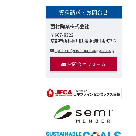
資料請求・お問合せ
西村陶業株式会社
〒607-8322
京都市山科区川田清水焼団地町3-2
npc-form@nishimuratougyou.co.jp
お問合せフォーム