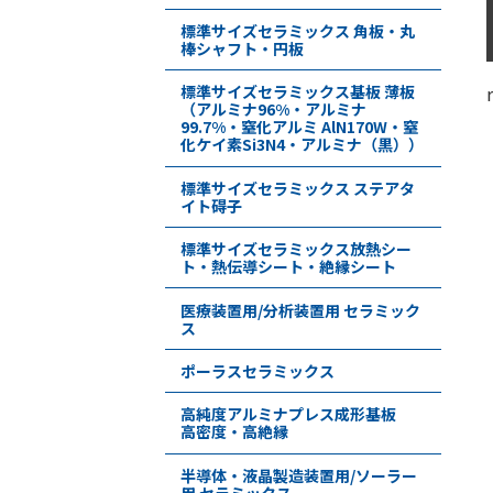
標準サイズセラミックス 角板・丸
棒シャフト・円板
標準サイズセラミックス基板 薄板
（アルミナ96%・アルミナ
99.7%・窒化アルミ AlN170W・窒
化ケイ素Si3N4・アルミナ（黒））
標準サイズセラミックス ステアタ
イト碍子
標準サイズセラミックス放熱シー
ト・熱伝導シート・絶縁シート
医療装置用/分析装置用 セラミック
ス
ポーラスセラミックス
高純度アルミナプレス成形基板
高密度・高絶縁
半導体・液晶製造装置用/ソーラー
用 セラミックス