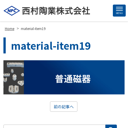
MENU
Site
Footer
>
Home
material-item19
material-item19
前の記事へ