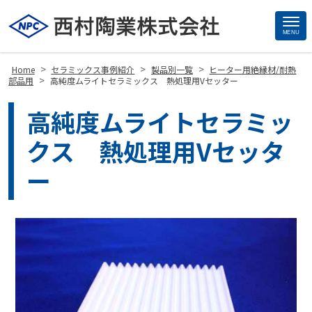
MENU
Site
Footer
>
>
>
Home
セラミックス事例紹介
製品別一覧
ヒーター用絶縁材/耐熱
>
部品用
高純度ムライトセラミックス 熱処理用Vセッター
高純度ムライトセラミッ
クス 熱処理用Vセッタ
ー