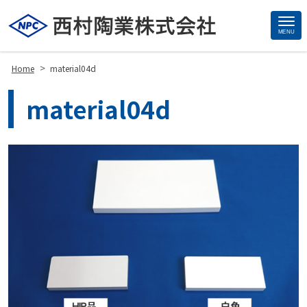
MENU
Site
Footer
>
Home
material04d
material04d