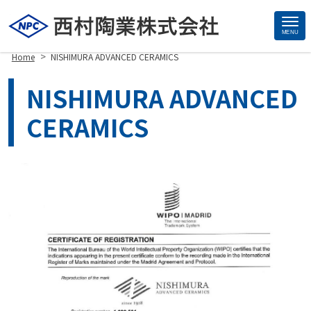
MENU
Site
>
Home
NISHIMURA ADVANCED CERAMICS
Footer
NISHIMURA ADVANCED
CERAMICS