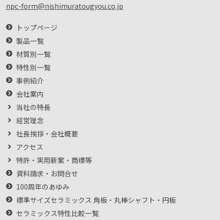
npc-form@nishimuratougyou.co.jp
トップページ
製品一覧
材質別一覧
特性別一覧
事例紹介
会社案内
当社の特長
経営理念
社長挨拶・会社概要
アクセス
特許・実用新案・商標等
資料請求・お問合せ
100周年のあゆみ
標準サイズセラミックス 角板・丸棒シャフト・円板
セラミックス特性比較一覧