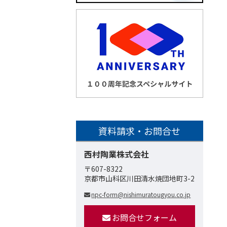
資料請求・お問合せ
西村陶業株式会社
〒607-8322
京都市山科区川田清水焼団地町3-2
npc-form@nishimuratougyou.co.jp
お問合せフォーム