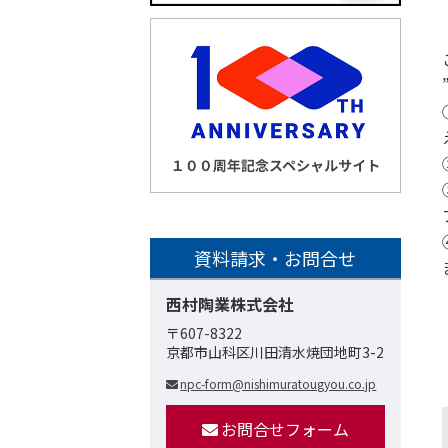
資料請求・お問合せ
西村陶業株式会社
〒607-8322
京都市山科区川田清水焼団地町3-2
npc-form@nishimuratougyou.co.jp
お問合せフォーム