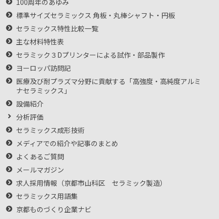
100周年のあゆみ
標準サイズセラミックス 角板・丸棒シャフト・円板
セラミックス特性比較一覧
主な材料特性表
セラミック３Dプリンターによる試作・部品製作
ヨーロッパ訪問記
医療及び耐プラズマ分野に貢献する「高強度・高純度アルミ
ナセラミックス」
設備紹介
分析評価
セラミックス成形技術
メディアでの紹介や記事のまとめ
よくあるご質問
メールマガジン
求人採用情報（京都市山科区 セラミック製造）
セラミックス用語集
京都ものづくり企業ナビ