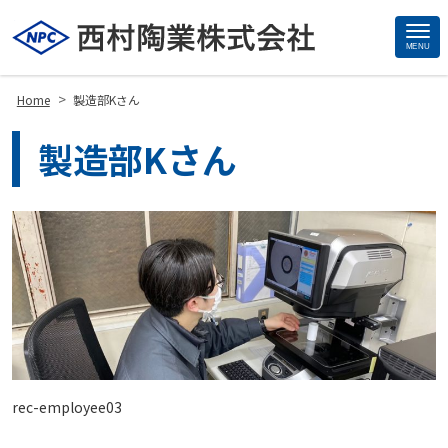
MENU
Site
Footer
>
Home
製造部Kさん
製造部Kさん
rec-employee03