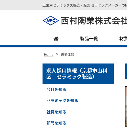
工業用セラミックス製造・販売 セラミックメーカーのN
Site
Footer
製品一覧
材
>
Home
職業体験
求人採用情報（京都市山科
区 セラミック製造）
会社を知る
セラミックを知る
社員を知る
部門を知る