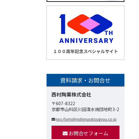
資料請求・お問合せ
西村陶業株式会社
〒607-8322
京都市山科区川田清水焼団地町3-2
npc-form@nishimuratougyou.co.jp
お問合せフォーム