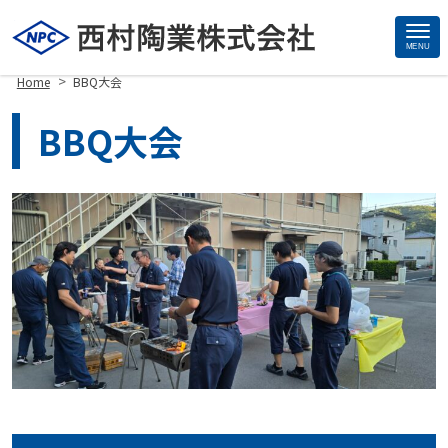
MENU
Site
>
Home
BBQ大会
Footer
BBQ大会