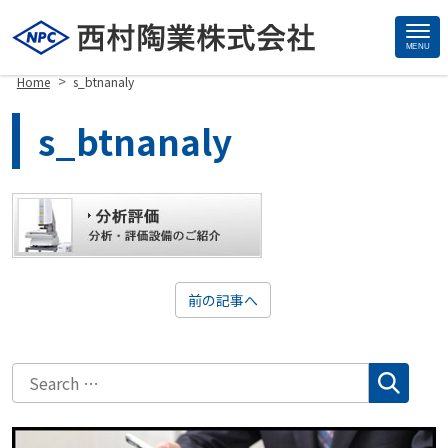
MENU
Site
>
Home
s_btnanaly
Footer
s_btnanaly
前の記事へ