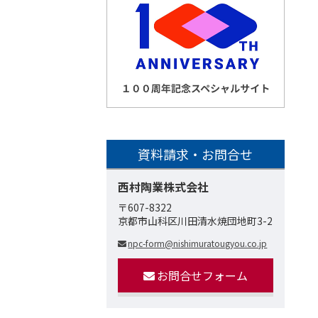
資料請求・お問合せ
西村陶業株式会社
〒607-8322
京都市山科区川田清水焼団地町3-2
npc-form@nishimuratougyou.co.jp
お問合せフォーム