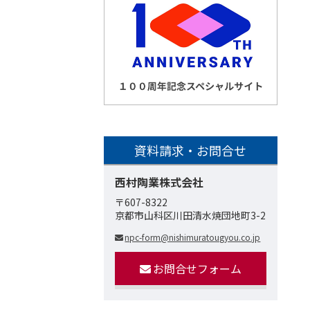
資料請求・お問合せ
西村陶業株式会社
〒607-8322
京都市山科区川田清水焼団地町3-2
npc-form@nishimuratougyou.co.jp
お問合せフォーム