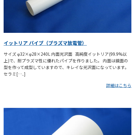
イットリア パイプ（プラズマ放電管）
サイズ φ32×φ28×240L 内面光沢面 高純度イットリア(99.9%以
上)で、耐プラズマ性に優れたパイプを作りました。 内面は鏡面の
型を作って成型していますので、キレイな光沢面になっています。
セラミ[…..]
詳細はこちら