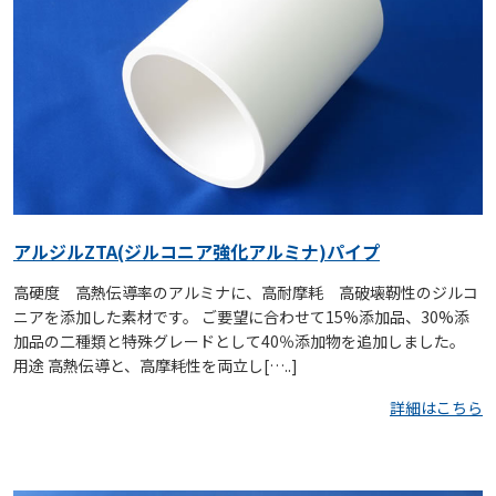
アルジルZTA(ジルコニア強化アルミナ)パイプ
高硬度 高熱伝導率のアルミナに、高耐摩耗 高破壊靭性のジルコ
ニアを添加した素材です。 ご要望に合わせて15%添加品、30%添
加品の二種類と特殊グレードとして40％添加物を追加しました。
用途 高熱伝導と、高摩耗性を両立し[…..]
詳細はこちら