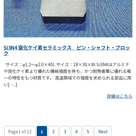
Si3N4 窒化ケイ素セラミックス ピン・シャフト・ブロッ
ク
サイズ：φ1.2～φ2.0×40L サイズ：18×30×8t Si3N4はアルミナ
や炭化ケイ素より優れた機械強度を持ち、かつ耐熱衝撃に優れる唯
一の特性をもつ材質です。 高温領域での強度を求められる部品に用
い[…..]
詳細はこちら
Page1 of 12
1
2
3
4
5
Next