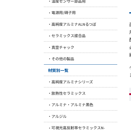
温度センサー部品用
電源用/碍子用
高純度アルミナALNるつぼ
セラミックス接合品
真空チャック
その他の製品
材質別一覧
高純度アルミナシリーズ
放熱性セラミックス
アルミナ・アルミナ黒色
アルジル
可視光高反射率セラミックスN-