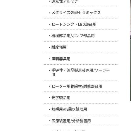
透光性アルミナ
メタライズ処理セラミックス
ヒートシンク・LED部品用
機械部品用/ポンプ部品用
耐摩耗用
照明器具用
半導体・液晶製造装置用/ソーラー
用
ヒーター用絶縁材/耐熱部品用
光学製品用
触媒用/抗菌水処理用
医療装置用/分析装置用