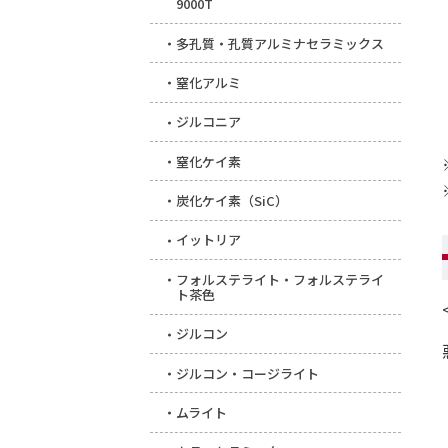
9000T
多孔質・孔質アルミナセラミックス
窒化アルミ
ジルコニア
窒化ケイ素
炭化ケイ素（SiC）
イットリア
フォルステライト・フォルステライ
ト茶色
ジルコン
ジルコン・コージライト
ムライト