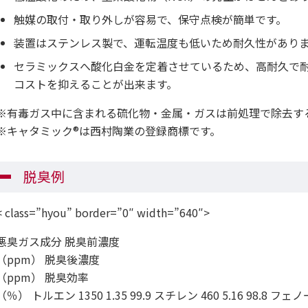
触媒の取付・取り外しが容易で、保守点検が簡単です。
装置はステンレス製で、運転温度も低いため耐久性があり
セラミックスへ酸化白金を定着させているため、高耐久で
コストを抑えることが出来ます。
※有毒ガス中に含まれる硫化物・金属・ガスは前処理で除去す
※キャタミック®は西村陶業の登録商標です。
脱臭例
< class=”hyou” border=”0″ width=”640″>
悪臭ガス成分 脱臭前濃度
（ppm） 脱臭後濃度
（ppm） 脱臭効率
（％） トルエン 1350 1.35 99.9 スチレン 460 5.16 98.8 フェノー