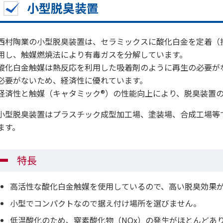
小型脱臭装置
西村陶業の小型脱臭装置は、セラミックスに酸化白金を定着（
用し、触媒燃焼法により有毒ガスを分解しています。
酸化白金触媒は熱反応を利用した吸着剤のように再生の必要が
必要がないため、経済性に優れています。
経済性と触媒（キャタミック®）の性能向上により、脱臭装置
小型脱臭装置はプラスチック成型加工場、塗装場、合成工場等
ます。
特長
高活性な酸化白金触媒を使用しているので、高い脱臭効果
小型でコンパクトなので据え付け場所を選びません。
低温酸化のため、窒素酸化物（NOx）の発生がほとんどあ