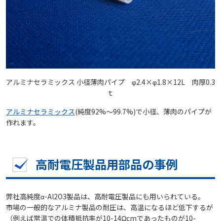
アルミナセラミックス 小径薄肉パイプ φ2.4×φ1.8×12L 肉厚0.3
ｔ
アルミナセラミックス
(純度92%～99.7%)で小径、薄肉のパイプが
作れます。
高耐電圧製品用部品の事例
弊社高純度α-Al2O3製品は、高耐電圧製品にも用いられている。
市場の一般的なアルミナ製品の耐圧は、高温になるほど低下するが
（例えば常温での体積抵抗率が10-14Ωcmであったものが10-