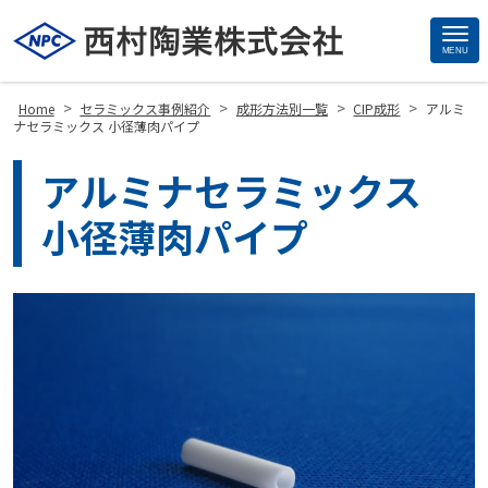
MENU
Site
Footer
>
>
>
>
Home
セラミックス事例紹介
成形方法別一覧
CIP成形
アルミ
ナセラミックス 小径薄肉パイプ
アルミナセラミックス
小径薄肉パイプ