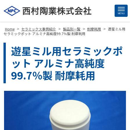
MENU
Site
Footer
>
>
>
>
Home
セラミックス事例紹介
製品別一覧
耐摩耗用
遊星ミル用
セラミックポット アルミナ高純度99.7％製 耐摩耗用
遊星ミル用セラミックポ
ット アルミナ高純度
99.7％製 耐摩耗用