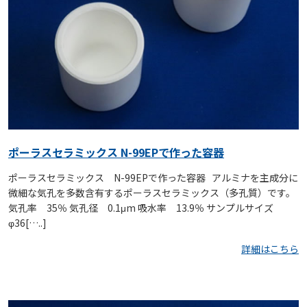
ポーラスセラミックス N-99EPで作った容器
ポーラスセラミックス N-99EPで作った容器 アルミナを主成分に
微細な気孔を多数含有するポーラスセラミックス（多孔質）です。
気孔率 35％ 気孔径 0.1μm 吸水率 13.9％ サンプルサイズ
φ36[…..]
詳細はこちら