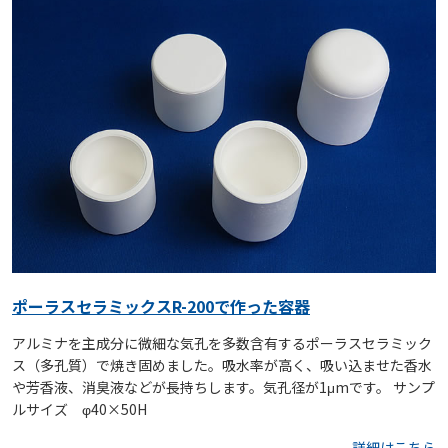
ポーラスセラミックスR-200で作った容器
アルミナを主成分に微細な気孔を多数含有するポーラスセラミック
ス（多孔質）で焼き固めました。吸水率が高く、吸い込ませた香水
や芳香液、消臭液などが長持ちします。気孔径が1μmです。 サンプ
ルサイズ φ40×50H
詳細はこちら