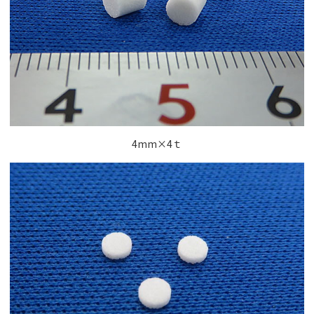
4mm×4ｔ