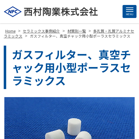
MENU
Site
Footer
>
>
>
Home
セラミックス事例紹介
材質別一覧
多孔質・孔質アルミナセ
>
ラミックス
ガスフィルター、真空チャック用小型ポーラスセラミックス
ガスフィルター、真空チ
ャック用小型ポーラスセ
ラミックス