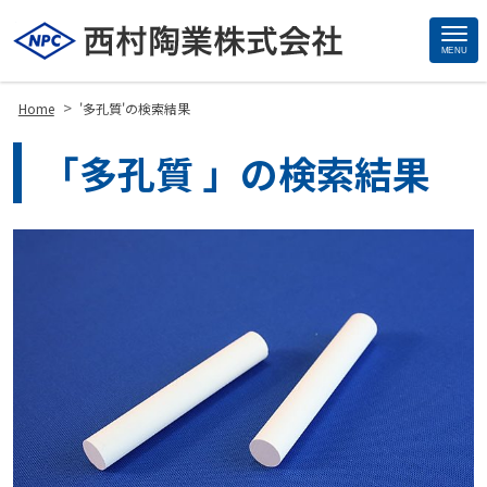
MENU
Site
Footer
>
Home
'多孔質'の検索結果
「多孔質 」の検索結果