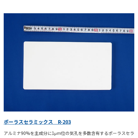
ポーラスセラミックス R-203
アルミナ90%を主成分に1μm位の気孔を多数含有するポーラスセラ