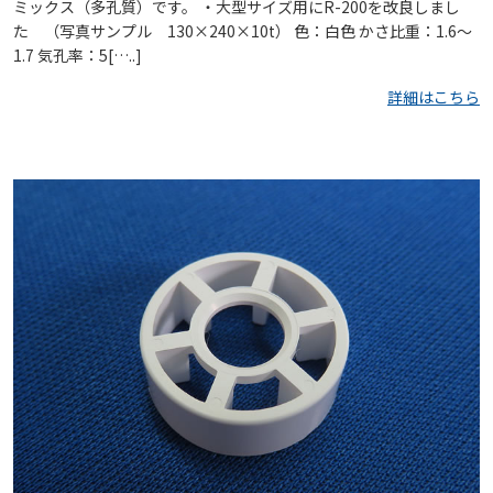
ミックス（多孔質）です。 ・大型サイズ用にR-200を改良しまし
た （写真サンプル 130×240×10t） 色：白色 かさ比重：1.6～
1.7 気孔率：5[…..]
詳細はこちら