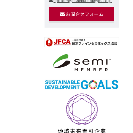
npc-form@nishimuratougyou.co.jp
お問合せフォーム