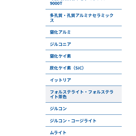
9000T
多孔質・孔質アルミナセラミック
ス
窒化アルミ
ジルコニア
窒化ケイ素
炭化ケイ素（SiC）
イットリア
フォルステライト・フォルステラ
イト茶色
ジルコン
ジルコン・コージライト
ムライト