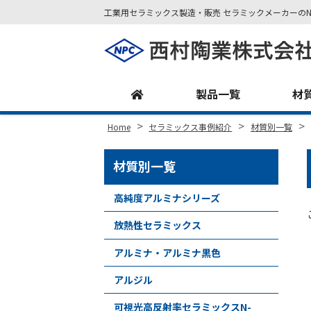
工業用セラミックス製造・販売 セラミックメーカーのN
Site
Footer
製品一覧
材
>
>
>
Home
セラミックス事例紹介
材質別一覧
材質別一覧
高純度アルミナシリーズ
放熱性セラミックス
アルミナ・アルミナ黒色
アルジル
可視光高反射率セラミックスN-