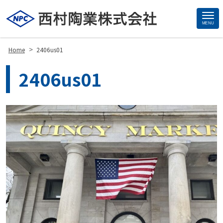
MENU
Site
Footer
>
Home
2406us01
2406us01