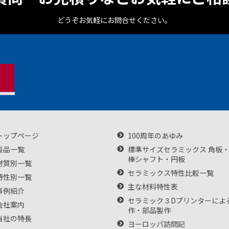
どうぞお気軽にお問合せください。
トップページ
100周年のあゆみ
製品一覧
標準サイズセラミックス 角板
棒シャフト・円板
材質別一覧
セラミックス特性比較一覧
特性別一覧
主な材料特性表
事例紹介
セラミック３Dプリンターによ
会社案内
作・部品製作
当社の特長
ヨーロッパ訪問記