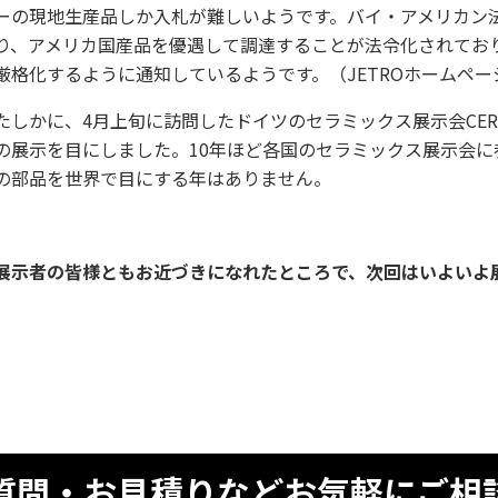
ーの現地生産品しか入札が難しいようです。バイ・アメリカン法（Buy
り、アメリカ国産品を優遇して調達することが法令化されており
厳格化するように通知しているようです。（JETROホームペー
たしかに、4月上旬に訪問したドイツのセラミックス展示会CER
の展示を目にしました。10年ほど各国のセラミックス展示会
の部品を世界で目にする年はありません。
展示者の皆様ともお近づきになれたところで、次回はいよいよ
質問・お見積りなどお気軽にご相