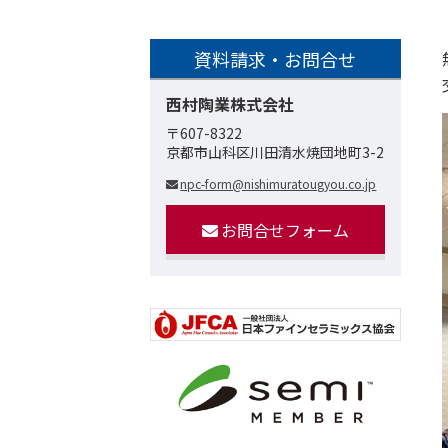
資料請求・お問合せ
西村陶業株式会社
〒607-8322
京都市山科区川田清水焼団地町3-2
npc-form@nishimuratougyou.co.jp
お問合せフォーム