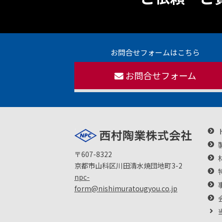
お問合せフォームはこちら
お問合せフォーム
〒607-8322
京都市山科区川田清水焼団地町3-2
npc-
form@nishimuratougyou.co.jp