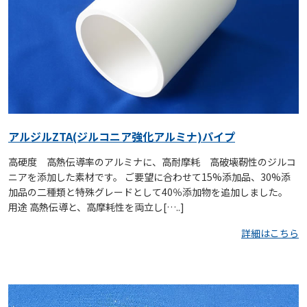
アルジルZTA(ジルコニア強化アルミナ)パイプ
高硬度 高熱伝導率のアルミナに、高耐摩耗 高破壊靭性のジルコ
ニアを添加した素材です。 ご要望に合わせて15%添加品、30%添
加品の二種類と特殊グレードとして40％添加物を追加しました。
用途 高熱伝導と、高摩耗性を両立し[…..]
詳細はこちら