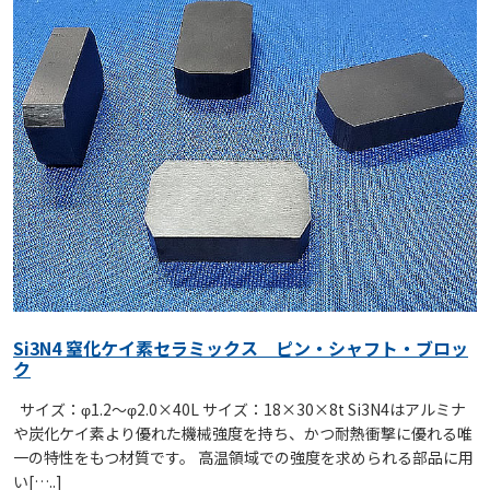
Si3N4 窒化ケイ素セラミックス ピン・シャフト・ブロッ
ク
サイズ：φ1.2～φ2.0×40L サイズ：18×30×8t Si3N4はアルミナ
や炭化ケイ素より優れた機械強度を持ち、かつ耐熱衝撃に優れる唯
一の特性をもつ材質です。 高温領域での強度を求められる部品に用
い[…..]