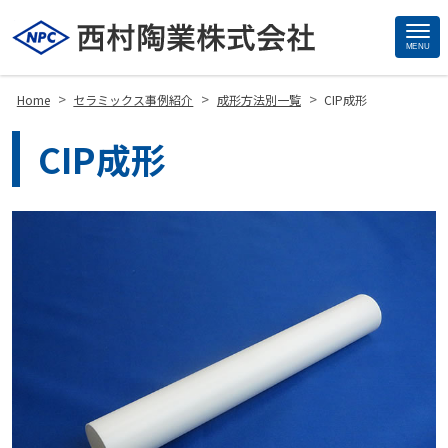
MENU
Site
Footer
>
>
>
Home
セラミックス事例紹介
成形方法別一覧
CIP成形
CIP成形