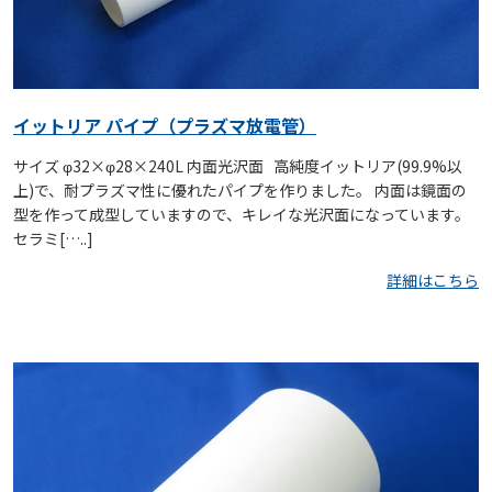
イットリア パイプ（プラズマ放電管）
サイズ φ32×φ28×240L 内面光沢面 高純度イットリア(99.9%以
上)で、耐プラズマ性に優れたパイプを作りました。 内面は鏡面の
型を作って成型していますので、キレイな光沢面になっています。
セラミ[…..]
詳細はこちら