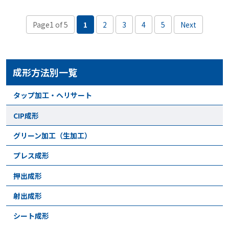
Page1 of 5
1
2
3
4
5
Next
成形方法別一覧
タップ加工・ヘリサート
CIP成形
グリーン加工（生加工）
プレス成形
押出成形
射出成形
シート成形