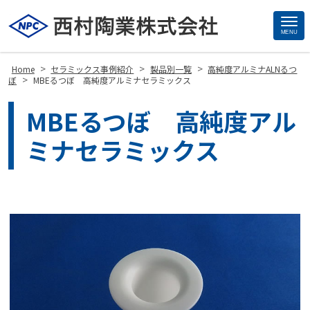
MENU
Site
Footer
>
>
>
Home
セラミックス事例紹介
製品別一覧
高純度アルミナALNるつ
>
ぼ
MBEるつぼ 高純度アルミナセラミックス
MBEるつぼ 高純度アル
ミナセラミックス