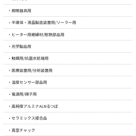
照明器具用
半導体・液晶製造装置用/ソーラー用
ヒーター用絶縁材/耐熱部品用
光学製品用
触媒用/抗菌水処理用
医療装置用/分析装置用
温度センサー部品用
電源用/碍子用
高純度アルミナALNるつぼ
セラミックス接合品
真空チャック