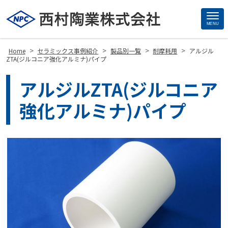
MENU
Site
Footer
>
>
>
>
Home
セラミックス事例紹介
製品別一覧
耐摩耗用
アルジル
ZTA(ジルコニア強化アルミナ)パイプ
アルジルZTA(ジルコニア
強化アルミナ)パイプ