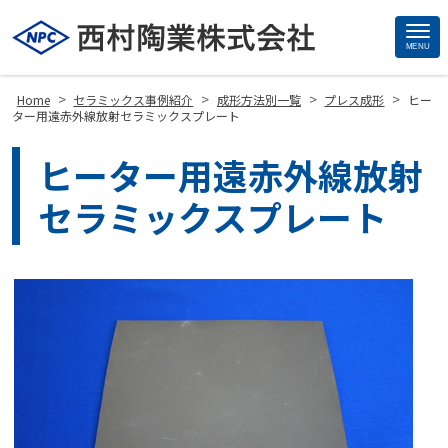
MENU
Site
Footer
>
>
>
>
Home
セラミックス事例紹介
成形方法別一覧
プレス成形
ヒー
ター用遠赤外線放射セラミックスプレート
ヒーター用遠赤外線放射
セラミックスプレート