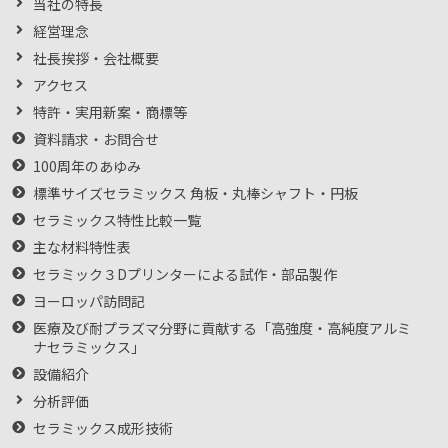
当社の特長
経営理念
社長挨拶・会社概要
アクセス
特許・実用新案・商標等
資料請求・お問合せ
100周年のあゆみ
標準サイズセラミックス 角板・丸棒シャフト・円板
セラミックス特性比較一覧
主な材料特性表
セラミック３Dプリンターによる試作・部品製作
ヨーロッパ訪問記
医療及び耐プラズマ分野に貢献する「高強度・高純度アルミ
ナセラミックス」
設備紹介
分析評価
セラミックス成形技術