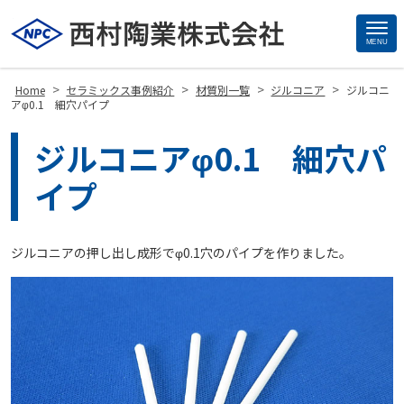
MENU
Site
Footer
>
>
>
>
Home
セラミックス事例紹介
材質別一覧
ジルコニア
ジルコニ
アφ0.1 細穴パイプ
ジルコニアφ0.1 細穴パ
イプ
ジルコニアの押し出し成形でφ0.1穴のパイプを作りました。