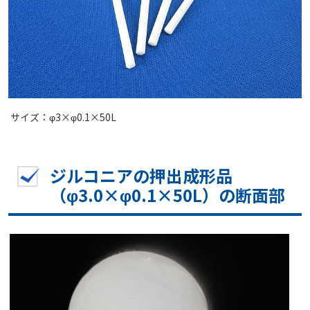
サイズ：φ3×φ0.1×50L
ジルコニアの押出成形品
（φ3.0×φ0.1×50L）の断面部