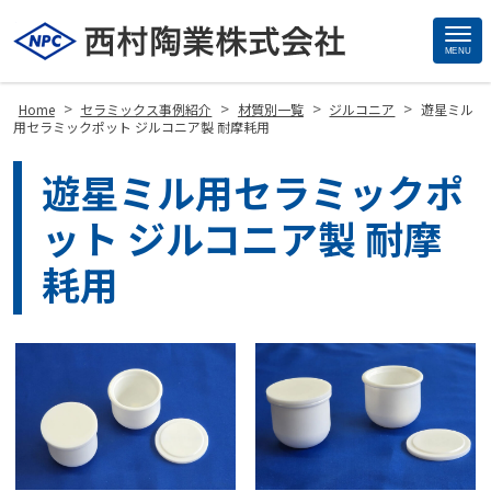
MENU
Site
Footer
>
>
>
>
Home
セラミックス事例紹介
材質別一覧
ジルコニア
遊星ミル
用セラミックポット ジルコニア製 耐摩耗用
遊星ミル用セラミックポ
ット ジルコニア製 耐摩
耗用