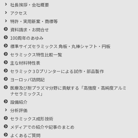
社長挨拶・会社概要
アクセス
特許・実用新案・商標等
資料請求・お問合せ
100周年のあゆみ
標準サイズセラミックス 角板・丸棒シャフト・円板
セラミックス特性比較一覧
主な材料特性表
セラミック３Dプリンターによる試作・部品製作
ヨーロッパ訪問記
医療及び耐プラズマ分野に貢献する「高強度・高純度アルミ
ナセラミックス」
設備紹介
分析評価
セラミックス成形技術
メディアでの紹介や記事のまとめ
よくあるご質問