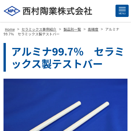
MENU
Site
Footer
>
>
>
>
Home
セラミックス事例紹介
製品別一覧
高精度
アルミナ
99.7％ セラミックス製テストバー
アルミナ99.7％ セラミ
ックス製テストバー